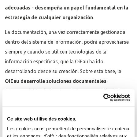
adecuadas - desempeña un papel fundamental en la
estrategia de cualquier organización
.
La documentación, una vez correctamente gestionada
dentro del sistema de información, podrá aprovecharse
siempre y cuando se utilicen tecnologías de la
información específicas, que la OiEau ha ido
desarrollando desde su creación. Sobre esta base, la
OiEau desarrolla soluciones documentales
interoperables dedicadas a la buena gestión de la
información sobre el agua y su entorno en Francia,
Europa y a nivel internacional
. Pueden integrar
Ce site web utilise des cookies.
herramientas y motores de búsqueda utilizando
Les cookies nous permettent de personnaliser le contenu
soluciones de código abierto. La acción de la OiEau es de
et les annonces, d'offrir des fonctionnalités relatives aux