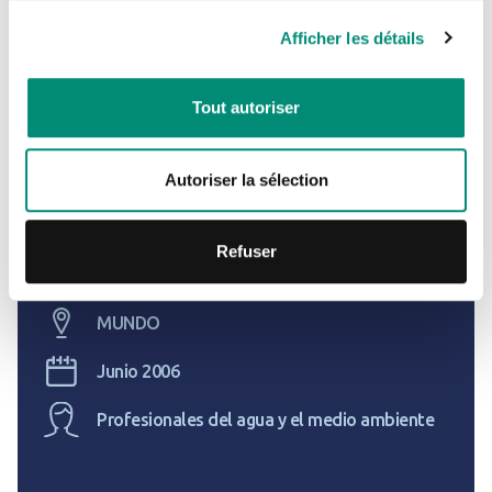
Je n'ai pas de compte
Eaudoc®
Afficher les détails
CRÉER UN COMPTE
Tout autoriser
Autoriser la sélection
Refuser
MUNDO
Junio 2006
Profesionales del agua y el medio ambiente