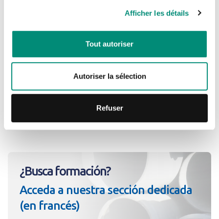
innovación técnica.
Afficher les détails
Apoyo a proyectos internacionales.
CRÉER UN COMPTE
Tout autoriser
Coordinación de redes de partes
interesadas
Autoriser la sélection
Creación de redes de partes interesadas mediante
Refuser
Jornadas técnicas.
¿Busca formación?
Acceda a nuestra sección dedicada
(en francés)