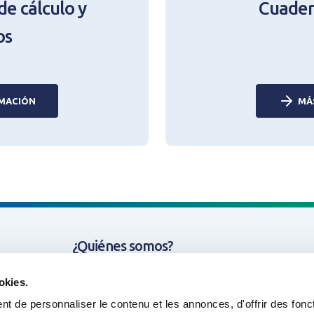
de cálculo y
Cuader
Mot de passe oublié ?
os
N
MACIÓN
MÁ
¿Quiénes somos?
Cometidas y Tematicas
okies.
t de personnaliser le contenu et les annonces, d'offrir des fonct
Nuestros proyectos