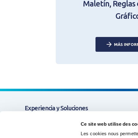
Maletín, Reglas 
Rester connecté(e)
Gráfic
CONNEXIO
MÁS INFOR
Experiencia y Soluciones
Apoyo y Cooperación
Ce site web utilise des co
Les cookies nous permetten
Formación & Competencias