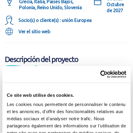
Grecia, Italia, Países Bajos,
Octubre
Polonia, Reino Unido, Slovenia
de 2027
Socio(s) o cliente(s) : unión Europea
Ver el sitio web
Descripción del proyecto
SpongeScapes se centra en el uso potencial de medidas
naturales de retención de agua para mejorar la función
Ce site web utilise des cookies.
esponja de las aguas subterráneas, el suelo y las aguas
Les cookies nous permettent de personnaliser le contenu
superficiales en toda Europa.
et les annonces, d'offrir des fonctionnalités relatives aux
médias sociaux et d'analyser notre trafic. Nous
Se connecter
Fermer
partageons également des informations sur l'utilisation de
notre site avec nos partenaires de médias sociaux, de