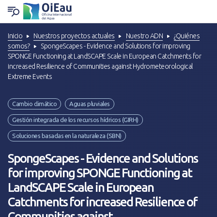
Inicio
Nuestros proyectos actuales
Nuestro ADN
¿Quiénes
VOLVER A ¿QUIÉNES SOMOS?
VOLVER A EXPERIENCIA Y SOLUCIONES
VOLVER A HERRAMIENTAS Y RECURSOS
VOLVER A NOTICIAS Y PRENSA
somos?
SpongeScapes - Evidence and Solutions for improving
SPONGE Functioning at LandSCAPE Scale in European Catchments for
increased Resilience of Communities against Hydrometeorological
Nuestro ADN
Apoyo & Cooperación
Cartas de información
Últimas noticias
Extreme Events
Estatutos y Organización
Formación & Competencias
Productos documentales
¡En sus agendas!
Cambio climático
Aguas pluviales
Gestión integrada de los recursos hídricos (GIRH)
Historia
Datos & Sistemas de Información
Material pedagógico
Noticias sobre nuestros proyectos
Soluciones basadas en la naturaleza (SBN)
Confían en nosotros
Coordinación de redes de agentes
Herramientas técnicas
Sala de Prensa
SpongeScapes - Evidence and Solutions
for improving SPONGE Functioning at
Estamos a su lado
LandSCAPE Scale in European
Catchments for increased Resilience of
Trabaja con nosotros
Communities against