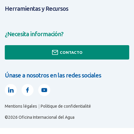
Herramientas y Recursos
¿Necesita información?
CONTACTO
Únase a nosotros en las redes sociales
Linkedin
Facebook
Youtube
Mentions légales
Politique de confidentialité
TODO SOBRE HERRAMIENTAS Y RECURSOS
TODO SOBRE EXPERIENCIA Y SOLUCIONES
TODO SOBRE ¿QUIÉNES SOMOS?
©2026 Oficina Internacional del Agua
s