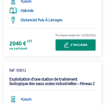
4 jours
Hybride
Distanciel Puis À Limoges
Prochaine session le : 02/09/2026
HT
2040 €
S'INSCRIRE
par participant
Voir la formation
Réf : SN012
Exploitation d’une station de traitement
biologique des eaux usées industrielles – Niveau 2
4 jours