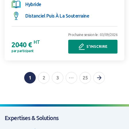
Hybride
Distanciel Puis À La Souterraine
Prochaine session le : 03/09/2026
HT
2040 €
S'INSCRIRE
par participant
Page suiva
...
1
2
3
25
Expertises & Solutions