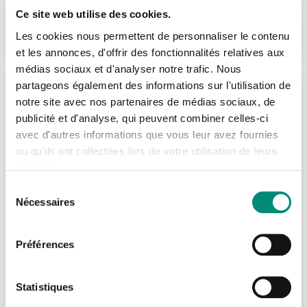
Télécharger votre catalogue personnalisé
HT
Ce site web utilise des cookies.
1904 €
S'INSCRIRE
Sélectionnez la (les) thématique(s) désirée(s) :
par participant
Les cookies nous permettent de personnaliser le contenu
et les annonces, d'offrir des fonctionnalités relatives aux
Découverte
médias sociaux et d'analyser notre trafic. Nous
Se connecter
Voir la formation
Fermer
partageons également des informations sur l'utilisation de
Gestion de services d’eau et d’assainissement
Réf : SC010
notre site avec nos partenaires de médias sociaux, de
Prélèvement de la ressource
J'ai déjà un compte
publicité et d'analyse, qui peuvent combiner celles-ci
Recherche de fuites et de canalisations enterrées
avec d'autres informations que vous leur avez fournies
Eau potable
Adresse email
*
ou qu'ils ont collectées lors de votre utilisation de leurs
Réseaux intérieurs et eau de pluie
services.
4 jours
Eaux pluviales
Sélection
Présentiel
Nécessaires
du
Assainissement non collectif
Mot de passe
*
consentement
Limoges
Assainissement collectif
Préférences
Eau et rejets industriels
Afficher
Prochaine session le : 31/08/2026
Rester connecté(e)
Mot de passe oublié ?
Electrotechnique
HT
Statistiques
1904 €
S'INSCRIRE
GEMAPI
par participant