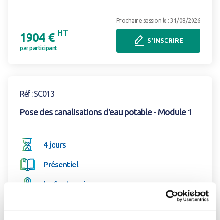
Prochaine session le : 31/08/2026
HT
1904 €
S'INSCRIRE
par participant
Voir la formation
Réf : SC013
Pose des canalisations d'eau potable - Module 1
4 jours
Présentiel
La Souterraine
1/2
Prochaine session le : 31/08/2026
Fermer