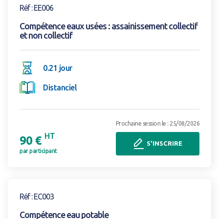
Réf : EE006
Compétence eaux usées : assainissement collectif
et non collectif
0.21 jour
Distanciel
Prochaine session le : 25/08/2026
HT
90 €
S'INSCRIRE
par participant
Voir la formation
Réf : EC003
Compétence eau potable