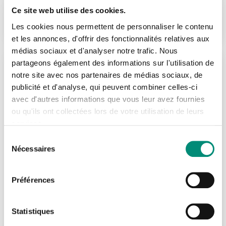
Télécharger votre catalogue personnalisé
HT
Ce site web utilise des cookies.
1904 €
S'INSCRIRE
Sélectionnez la (les) thématique(s) désirée(s) :
par participant
Les cookies nous permettent de personnaliser le contenu
et les annonces, d'offrir des fonctionnalités relatives aux
Découverte
médias sociaux et d'analyser notre trafic. Nous
Se connecter
Voir la formation
Fermer
partageons également des informations sur l'utilisation de
Gestion de services d’eau et d’assainissement
Réf : SC010
notre site avec nos partenaires de médias sociaux, de
Prélèvement de la ressource
J'ai déjà un compte
publicité et d'analyse, qui peuvent combiner celles-ci
Recherche de fuites et de canalisations enterrées
avec d'autres informations que vous leur avez fournies
Eau potable
Adresse email
*
ou qu'ils ont collectées lors de votre utilisation de leurs
Réseaux intérieurs et eau de pluie
services.
4 jours
Eaux pluviales
Sélection
Présentiel
Nécessaires
du
Assainissement non collectif
Mot de passe
*
consentement
Limoges
Assainissement collectif
Préférences
Eau et rejets industriels
Afficher
Prochaine session le : 31/08/2026
Rester connecté(e)
Mot de passe oublié ?
Electrotechnique
HT
Statistiques
1904 €
S'INSCRIRE
GEMAPI
par participant