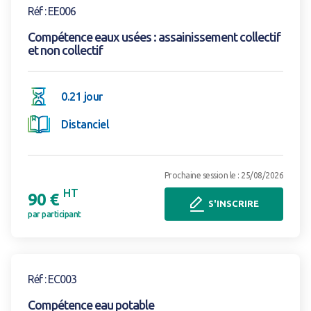
Réf : EE006
Compétence eaux usées : assainissement collectif
et non collectif
0.21 jour
Distanciel
Prochaine session le : 25/08/2026
HT
90 €
S'INSCRIRE
par participant
Voir la formation
Réf : EC003
Compétence eau potable