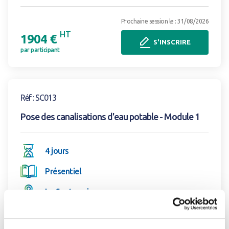
Prochaine session le : 31/08/2026
HT
1904 €
S'INSCRIRE
par participant
Voir la formation
Réf : SC013
Pose des canalisations d'eau potable - Module 1
4 jours
Présentiel
La Souterraine
1/2
Prochaine session le : 31/08/2026
Fermer