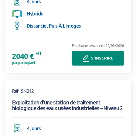
4 jours
Hybride
Distanciel Puis À Limoges
Prochaine session le : 02/09/2026
HT
2040 €
S'INSCRIRE
par participant
Voir la formation
Réf : SN012
Exploitation d’une station de traitement
biologique des eaux usées industrielles – Niveau 2
4 jours