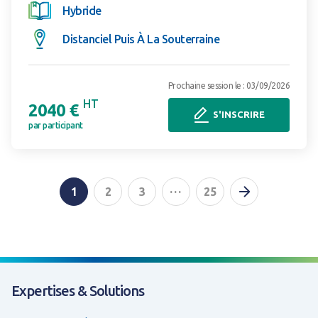
Hybride
Distanciel Puis À La Souterraine
Prochaine session le : 03/09/2026
HT
2040 €
S'INSCRIRE
par participant
Page suiva
...
1
2
3
25
Expertises & Solutions