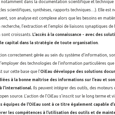
 notamment dans la documentation scientifique et technique (
ticles scientifiques, synthèses, rapports techniques…). Elle est
uent, son analyse est complexe alors que les besoins en matièr
recherche, l’extraction et l’emploi de liaisons synaptiques de
 sont croissants.
L’accès à la connaissance - avec des sol
le capital dans la stratégie de toute organisation
.
ion correctement gérée au sein du système d’information, son 
d’employer des technologies de l’information particulières que
t sur cette base que l’
OiEau développe des solutions docu
iées à la bonne maîtrise des informations sur l’eau et s
cter
 l’international.
Ils peuvent intégrer des outils, des moteurs
open source. L’action de l’OiEau s’inscrit sur le long terme et v
compte
Je n'ai pas de co
s équipes de l’OiEau sont à ce titre également capable d
érer les compétences à l’utilisation des outils et de maint