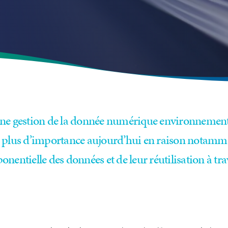
nne gestion de la donnée numérique environnement
n plus d’importance aujourd’hui en raison notamm
nentielle des données et de leur réutilisation à trav