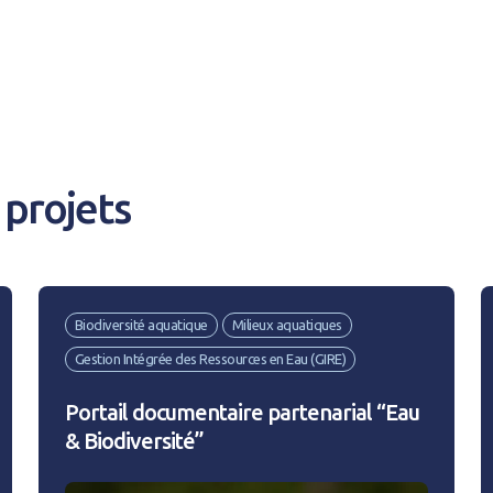
CRÉER UN COMPT
Afficher / cacher le mot de passe
projets
Mot de passe oublié ?
N
Biodiversité aquatique
Milieux aquatiques
Gestion Intégrée des Ressources en Eau (GIRE)
Portail documentaire partenarial “Eau
& Biodiversité”