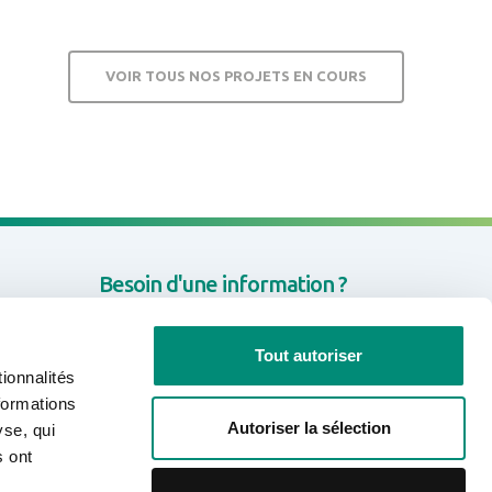
VOIR TOUS NOS PROJETS EN COURS
Besoin d'une information ?
CONTACTEZ-NOUS
Tout autoriser
ionnalités
formations
Autoriser la sélection
yse, qui
Rejoignez-nous sur les réseaux
s ont
sociaux