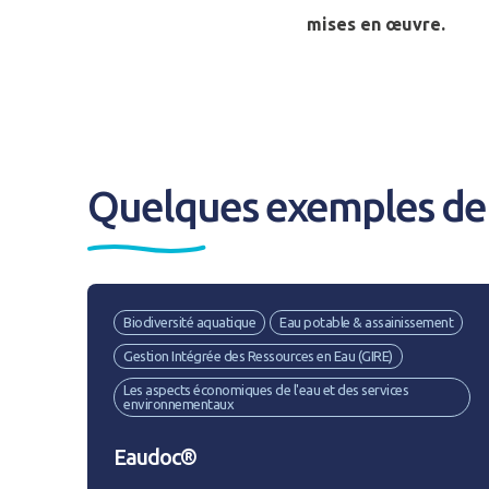
Adresse email
mises en œuvre.
Mot de passe
*
Quelques exemples de 
Rester connecté(e)
CONNEXIO
Biodiversité aquatique
Eau potable & assainissement
Gestion Intégrée des Ressources en Eau (GIRE)
Les aspects économiques de l'eau et des services
environnementaux
Eaudoc®