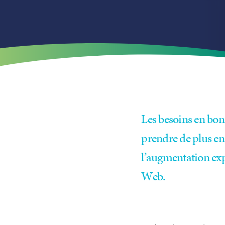
Les besoins en bo
prendre de plus e
l’augmentation expo
Web.