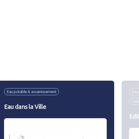
E
Eau potable & assainissement
Eau
Solu
Eau dans la Ville
Edi