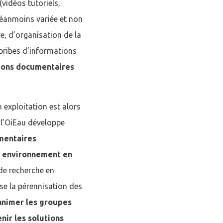
vidéos tutoriels,
 néanmoins variée et non
e, d’organisation de la
 bribes d’informations
utions documentaires
exploitation est alors
 l’OiEau développe
mentaires
on environnement en
Fermer la modale
 de recherche en
ise la pérennisation des
mpte
’animer les groupes
enir les solutions