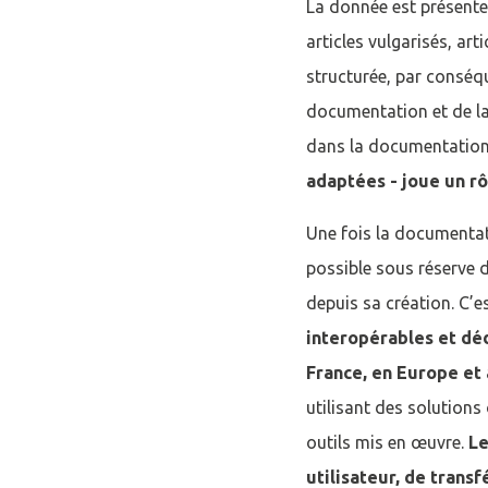
La donnée est présente
articles vulgarisés, ar
structurée, par conséq
documentation et de la 
dans la documentation
adaptées - joue un rô
Une fois la documentat
possible sous réserve 
depuis sa création. C’es
interopérables et déd
Se conne
France, en Europe et à
utilisant des solutions 
J'ai déjà un 
outils mis en œuvre.
Le
utilisateur, de transf
*