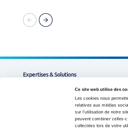
prev
next
Expertises & Solutions
Appui & Coopération
Ce site web utilise des co
Les cookies nous permetten
Données & Systèmes d'Information
relatives aux médias socia
sur l'utilisation de notre 
Formation & Compétences
peuvent combiner celles-ci
Animation de réseaux d'acteurs
collectées lors de votre uti